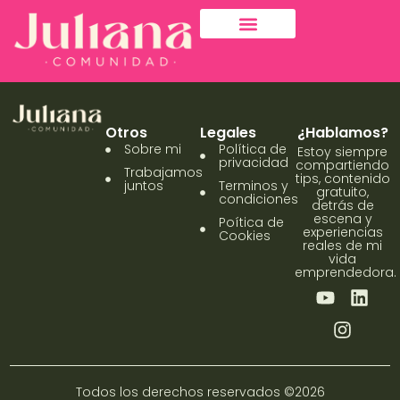
Trabajemos juntos
Otros
Legales
¿Hablamos?
Sobre mi
Política de
Estoy siempre
privacidad
compartiendo
Trabajamos
tips, contenido
juntos
Terminos y
gratuito,
condiciones
detrás de
escena y
Poítica de
experiencias
Cookies
reales de mi
vida
emprendedora.
Todos los derechos reservados ©2026